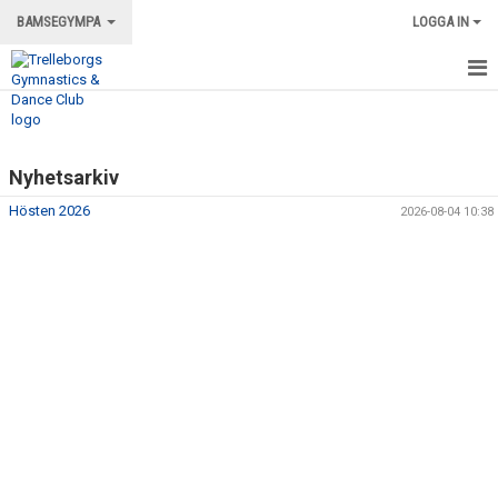
BAMSEGYMPA
LOGGA IN
BAMSEGYMPA
BAMSE - AKTUELLA KURSER
Nyhetsarkiv
FRÅGOR & SVAR
Hösten 2026
2026-08-04 10:38
BILDGALLERI