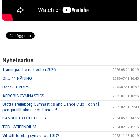
Nyhetsarkiv
Träningsschema hösten 2026
2026-08-04 10:19
GRUPPTRÄNING
2025-07-11 16:43
BAMSEGYMPA
2025-07-11 10:27
AEROBIC GYMNASTICS
2025-07-11 10:25
Stötta Trelleborg Gymnastics and Dance Club– och få
2025-02-11 09:40
pengar tillbaka när du handlar!
KANSLIETS ÖPPETTIDER
2024-06-09 14:55
TGDs STIPENDIUM
2024-02-12 15:16
Vill ditt företag synas hos TGD?
2023-11-18 10:19