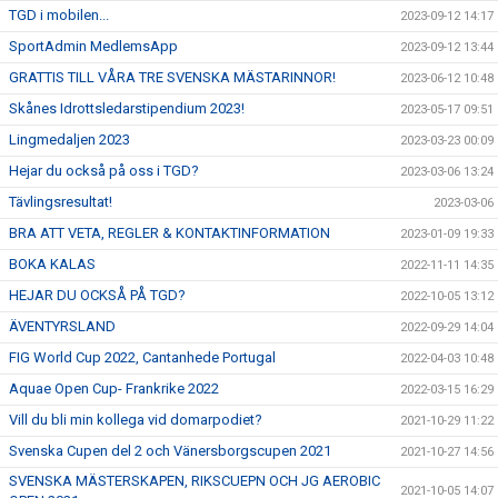
TGD i mobilen...
2023-09-12 14:17
SportAdmin MedlemsApp
2023-09-12 13:44
GRATTIS TILL VÅRA TRE SVENSKA MÄSTARINNOR!
2023-06-12 10:48
Skånes Idrottsledarstipendium 2023!
2023-05-17 09:51
Lingmedaljen 2023
2023-03-23 00:09
Hejar du också på oss i TGD?
2023-03-06 13:24
Tävlingsresultat!
2023-03-06
BRA ATT VETA, REGLER & KONTAKTINFORMATION
2023-01-09 19:33
BOKA KALAS
2022-11-11 14:35
HEJAR DU OCKSÅ PÅ TGD?
2022-10-05 13:12
ÄVENTYRSLAND
2022-09-29 14:04
FIG World Cup 2022, Cantanhede Portugal
2022-04-03 10:48
Aquae Open Cup- Frankrike 2022
2022-03-15 16:29
Vill du bli min kollega vid domarpodiet?
2021-10-29 11:22
Svenska Cupen del 2 och Vänersborgscupen 2021
2021-10-27 14:56
SVENSKA MÄSTERSKAPEN, RIKSCUEPN OCH JG AEROBIC
2021-10-05 14:07