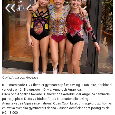
Olivia, Anna och Angelica
8-13 mars hade TGD flertalet gymnaster på en tävling i Frankrike, däribland
var det tre från lila gruppen- Olivia, Anna och Angelica.
Olivia och Angelica tävlade i Generations Aerobic, där Angelica hamnade
på tredjeplats. Detta va bådas första internationella tävling.
Anna tävlade i Aquae international Open Cup i kategorin age group, hon var
en av två svenska gymnaster i denna klassen och fick högst poäng av de
två, 13,000.