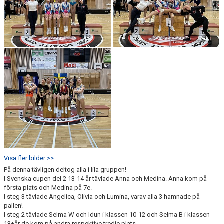
Visa fler bilder >>
På denna tävligen deltog alla i lila gruppen!
I Svenska cupen del 2 13-14 år tävlade Anna och Medina. Anna kom på
första plats och Medina på 7e.
I steg 3 tävlade Angelica, Olivia och Lumina, varav alla 3 hamnade på
pallen!
I steg 2 tävlade Selma W och Idun i klassen 10-12 och Selma B i klassen
13+år de kom på andra respektive tredje plats.