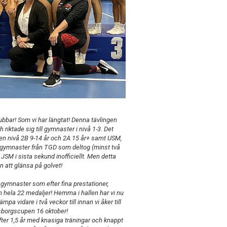
bbar! Som vi har längtat! Denna tävlingen
iktade sig till gymnaster i nivå 1-3. Det
en nivå 2B 9-14 år och 2A 15 år+ samt USM,
r gymnaster från TGD som deltog (minst två
JSM i sista sekund inofficiellt. Men detta
n att glänsa på golvet!
gymnaster som efter fina prestationer,
 hela 22 medaljer! Hemma i hallen har vi nu
 vidare i två veckor till innan vi åker till
sborgscupen 16 oktober!
 Efter 1,5 år med knasiga träningar och knappt