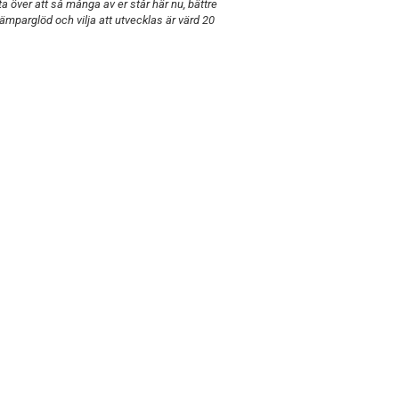
ta över att så många av er står här nu, bättre
mparglöd och vilja att utvecklas är värd 20