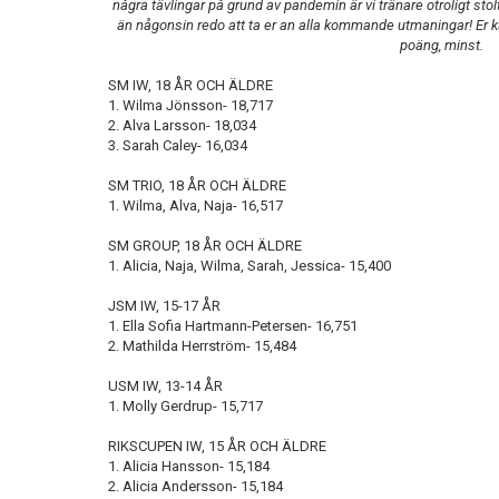
några tävlingar på grund av pandemin är vi tränare otroligt stol
än någonsin redo att ta er an alla kommande utmaningar! Er kä
poäng, minst.
SM IW, 18 ÅR OCH ÄLDRE
1. Wilma Jönsson- 18,717
2. Alva Larsson- 18,034
3. Sarah Caley- 16,034
SM TRIO, 18 ÅR OCH ÄLDRE
1. Wilma, Alva, Naja- 16,517
SM GROUP, 18 ÅR OCH ÄLDRE
1. Alicia, Naja, Wilma, Sarah, Jessica- 15,400
JSM IW, 15-17 ÅR
1. Ella Sofia Hartmann-Petersen- 16,751
2. Mathilda Herrström- 15,484
USM IW, 13-14 ÅR
1. Molly Gerdrup- 15,717
RIKSCUPEN IW, 15 ÅR OCH ÄLDRE
1. Alicia Hansson- 15,184
2. Alicia Andersson- 15,184