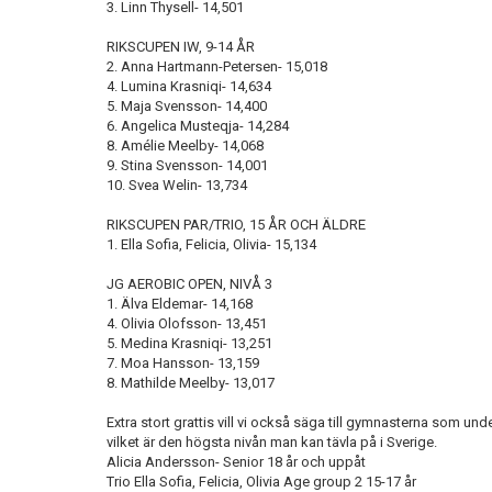
3. Linn Thysell- 14,501
RIKSCUPEN IW, 9-14 ÅR
2. Anna Hartmann-Petersen- 15,018
4. Lumina Krasniqi- 14,634
5. Maja Svensson- 14,400
6. Angelica Musteqja- 14,284
8. Amélie Meelby- 14,068
9. Stina Svensson- 14,001
10. Svea Welin- 13,734
RIKSCUPEN PAR/TRIO, 15 ÅR OCH ÄLDRE
1. Ella Sofia, Felicia, Olivia- 15,134
JG AEROBIC OPEN, NIVÅ 3
1. Älva Eldemar- 14,168
4. Olivia Olofsson- 13,451
5. Medina Krasniqi- 13,251
7. Moa Hansson- 13,159
8. Mathilde Meelby- 13,017
Extra stort grattis vill vi också säga till gymnasterna som unde
vilket är den högsta nivån man kan tävla på i Sverige.
Alicia Andersson- Senior 18 år och uppåt
Trio Ella Sofia, Felicia, Olivia Age group 2 15-17 år