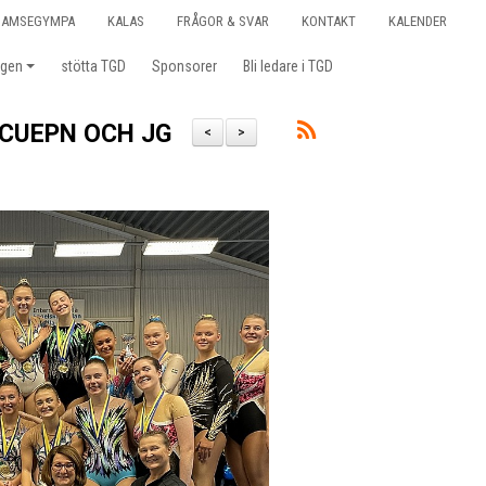
BAMSEGYMPA
KALAS
FRÅGOR & SVAR
KONTAKT
KALENDER
ngen
stötta TGD
Sponsorer
Bli ledare i TGD
CUEPN OCH JG
<
>