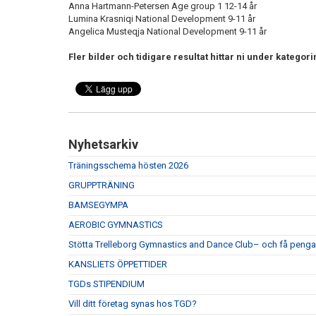
Anna Hartmann-Petersen Age group 1 12-14 år
Lumina Krasniqi National Development 9-11 år
Angelica Musteqja National Development 9-11 år
Fler bilder och tidigare resultat hittar ni under kategorin
Nyhetsarkiv
Träningsschema hösten 2026
GRUPPTRÄNING
BAMSEGYMPA
AEROBIC GYMNASTICS
Stötta Trelleborg Gymnastics and Dance Club– och få pengar 
KANSLIETS ÖPPETTIDER
TGDs STIPENDIUM
Vill ditt företag synas hos TGD?