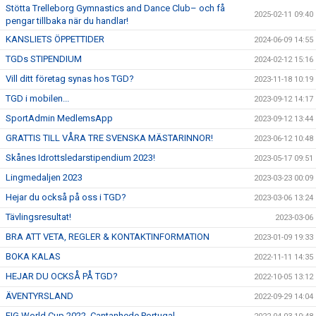
Stötta Trelleborg Gymnastics and Dance Club– och få
2025-02-11 09:40
pengar tillbaka när du handlar!
KANSLIETS ÖPPETTIDER
2024-06-09 14:55
TGDs STIPENDIUM
2024-02-12 15:16
Vill ditt företag synas hos TGD?
2023-11-18 10:19
TGD i mobilen...
2023-09-12 14:17
SportAdmin MedlemsApp
2023-09-12 13:44
GRATTIS TILL VÅRA TRE SVENSKA MÄSTARINNOR!
2023-06-12 10:48
Skånes Idrottsledarstipendium 2023!
2023-05-17 09:51
Lingmedaljen 2023
2023-03-23 00:09
Hejar du också på oss i TGD?
2023-03-06 13:24
Tävlingsresultat!
2023-03-06
BRA ATT VETA, REGLER & KONTAKTINFORMATION
2023-01-09 19:33
BOKA KALAS
2022-11-11 14:35
HEJAR DU OCKSÅ PÅ TGD?
2022-10-05 13:12
ÄVENTYRSLAND
2022-09-29 14:04
FIG World Cup 2022, Cantanhede Portugal