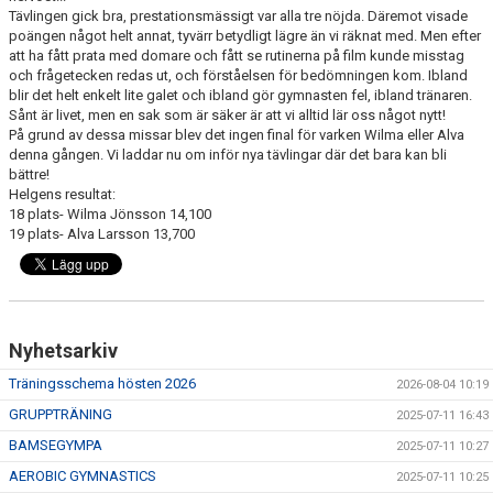
Tävlingen gick bra, prestationsmässigt var alla tre nöjda. Däremot visade
poängen något helt annat, tyvärr betydligt lägre än vi räknat med. Men efter
att ha fått prata med domare och fått se rutinerna på film kunde misstag
och frågetecken redas ut, och förståelsen för bedömningen kom. Ibland
blir det helt enkelt lite galet och ibland gör gymnasten fel, ibland tränaren.
Sånt är livet, men en sak som är säker är att vi alltid lär oss något nytt!
På grund av dessa missar blev det ingen final för varken Wilma eller Alva
denna gången. Vi laddar nu om inför nya tävlingar där det bara kan bli
bättre!
Helgens resultat:
18 plats- Wilma Jönsson 14,100
19 plats- Alva Larsson 13,700
Nyhetsarkiv
Träningsschema hösten 2026
2026-08-04 10:19
GRUPPTRÄNING
2025-07-11 16:43
BAMSEGYMPA
2025-07-11 10:27
AEROBIC GYMNASTICS
2025-07-11 10:25