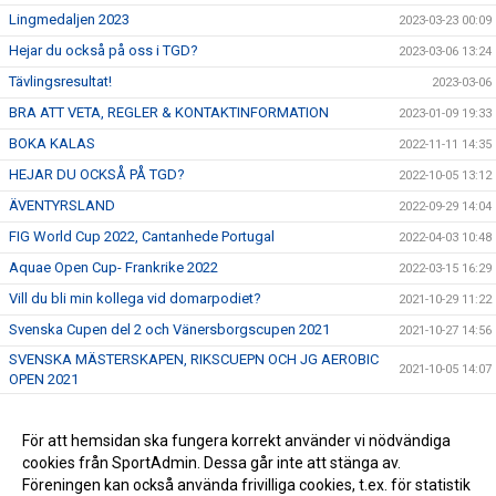
Lingmedaljen 2023
2023-03-23 00:09
Hejar du också på oss i TGD?
2023-03-06 13:24
Tävlingsresultat!
2023-03-06
BRA ATT VETA, REGLER & KONTAKTINFORMATION
2023-01-09 19:33
BOKA KALAS
2022-11-11 14:35
HEJAR DU OCKSÅ PÅ TGD?
2022-10-05 13:12
ÄVENTYRSLAND
2022-09-29 14:04
FIG World Cup 2022, Cantanhede Portugal
2022-04-03 10:48
Aquae Open Cup- Frankrike 2022
2022-03-15 16:29
Vill du bli min kollega vid domarpodiet?
2021-10-29 11:22
Svenska Cupen del 2 och Vänersborgscupen 2021
2021-10-27 14:56
SVENSKA MÄSTERSKAPEN, RIKSCUEPN OCH JG AEROBIC
2021-10-05 14:07
OPEN 2021
JG Aerobic Cup
2021-06-10 18:30
TGD Aerobic Open och Svenska Cupen del 1 2021
För att hemsidan ska fungera korrekt använder vi nödvändiga
2021-04-17 12:00
cookies från SportAdmin. Dessa går inte att stänga av.
Aerobic Gymnastics på 60 sekunder
2019-03-22 14:11
Föreningen kan också använda frivilliga cookies, t.ex. för statistik