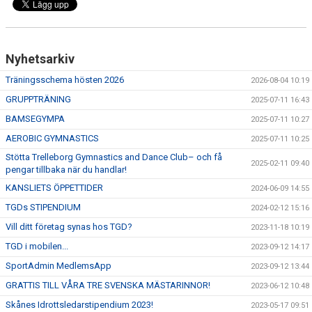
Nyhetsarkiv
Träningsschema hösten 2026
2026-08-04 10:19
GRUPPTRÄNING
2025-07-11 16:43
BAMSEGYMPA
2025-07-11 10:27
AEROBIC GYMNASTICS
2025-07-11 10:25
Stötta Trelleborg Gymnastics and Dance Club– och få
2025-02-11 09:40
pengar tillbaka när du handlar!
KANSLIETS ÖPPETTIDER
2024-06-09 14:55
TGDs STIPENDIUM
2024-02-12 15:16
Vill ditt företag synas hos TGD?
2023-11-18 10:19
TGD i mobilen...
2023-09-12 14:17
SportAdmin MedlemsApp
2023-09-12 13:44
GRATTIS TILL VÅRA TRE SVENSKA MÄSTARINNOR!
2023-06-12 10:48
Skånes Idrottsledarstipendium 2023!
2023-05-17 09:51